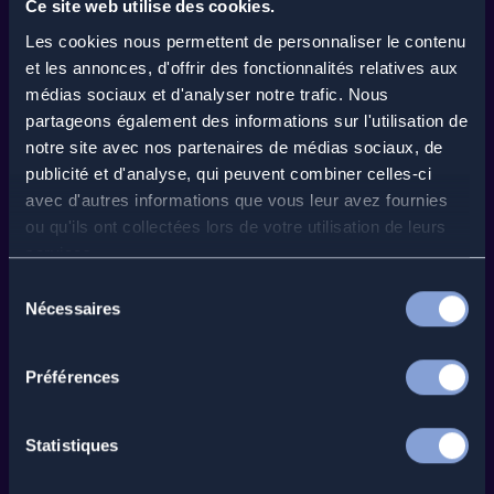
Ce site web utilise des cookies.
Les paris combinés ou systèmes et les paris sur lesquels a été
Les cookies nous permettent de personnaliser le contenu
effectué un Cash Out ne sont pas éligibles à la promotion. Aucun
et les annonces, d'offrir des fonctionnalités relatives aux
pari placé avec un pari gratuit n'est éligible à la promotion.
médias sociaux et d'analyser notre trafic. Nous
Si le pari est annulé, le joueur doit placer un nouveau pari sportif
partageons également des informations sur l'utilisation de
pour bénéficier de l’offre. L’offre ne s'applique pas si les
événements sont annulés.
notre site avec nos partenaires de médias sociaux, de
publicité et d'analyse, qui peuvent combiner celles-ci
En acceptant et en recevant l’offre, le joueur confirme avoir pris
avec d'autres informations que vous leur avez fournies
connaissance des termes et conditions de l’offre.
ou qu'ils ont collectées lors de votre utilisation de leurs
En cas de problèmes techniques, la société se réserve le droit de
services.
refuser le paiement du bonus au joueur.
Sélection
La Société se réserve le droit de modifier, d’annuler, de suspendre
Nécessaires
cette offre à tout moment et d'annuler tout pari en cas de pratique
du
irrégulière.
consentement
Les Conditions Générales s'appliquent à cette offre.
Préférences
Statistiques